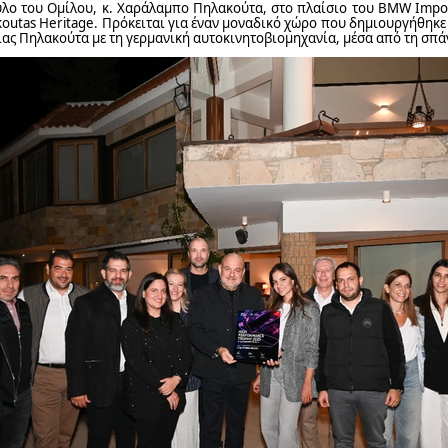
υλο του Ομίλου, κ. Χαράλαμπο Πηλακούτα, στο πλαίσιο του BMW Impo
akoutas Heritage. Πρόκειται για έναν μοναδικό χώρο που δημιουργήθη
ειας Πηλακούτα με τη γερμανική αυτοκινητοβιομηχανία, μέσα από τη σ