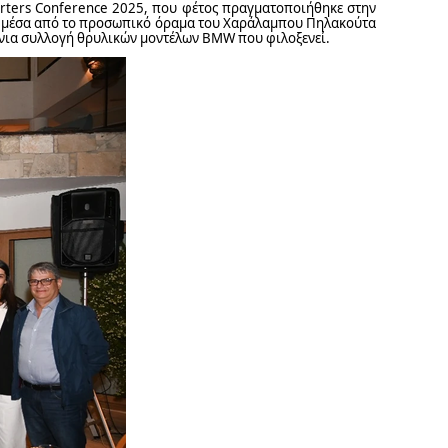
rters Conference 2025, που φέτος πραγματοποιήθηκε στην
κε μέσα από το προσωπικό όραμα του Χαράλαμπου Πηλακούτα
πάνια συλλογή θρυλικών μοντέλων BMW που φιλοξενεί.