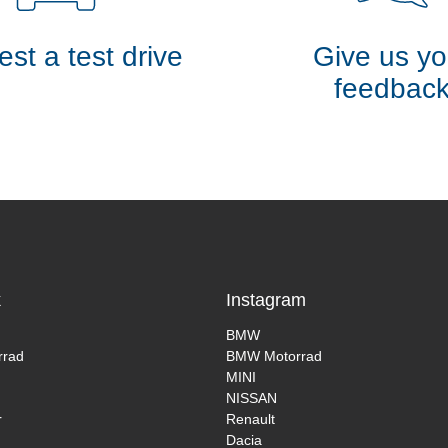
st a test drive
Give us yo
feedbac
k
Instagram
BMW
rad
BMW Motorrad
MINI
NISSAN
r
Renault
Dacia