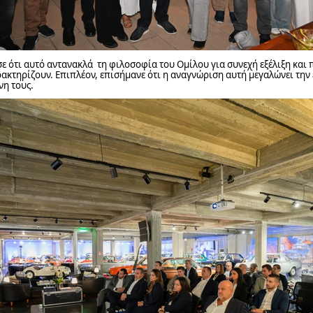
ε ότι αυτό αντανακλά τη φιλοσοφία του Ομίλου για συνεχή εξέλιξη κα
ρακτηρίζουν. Επιπλέον, επισήμανε ότι η αναγνώριση αυτή μεγαλώνει την
νη τους.